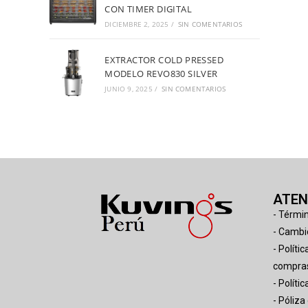
CON TIMER DIGITAL
DICIEMBRE 2, 2025
/
SIN COMENTARIOS
EXTRACTOR COLD PRESSED
MODELO REVO830 SILVER
JUNIO 9, 2025
/
SIN COMENTARIOS
ATEN
- Térmi
- Cambi
- Políti
compras
- Políti
- Póliza