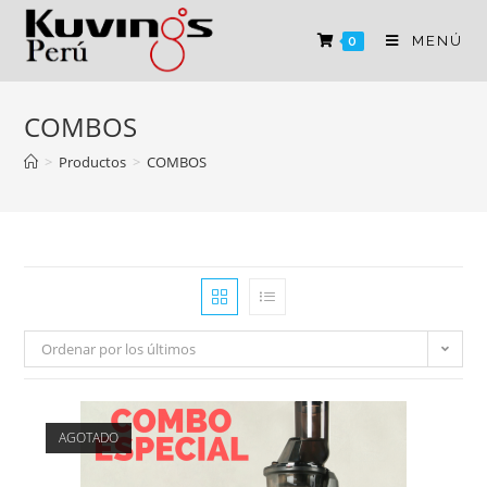
MENÚ
0
COMBOS
>
Productos
>
COMBOS
Ordenar por los últimos
AGOTADO