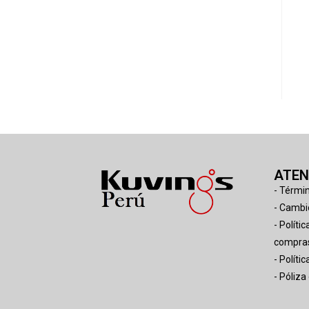
ATEN
- Térmi
- Cambi
- Políti
compras
- Políti
- Póliza